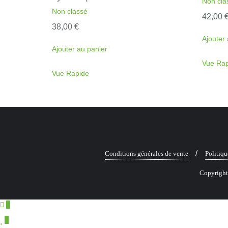
Non cla
Non classé
42,00
38,00
€
Ajouter 
Ajouter au panier
Vue Rap
Vue Rapide
Conditions générales de vente
Politiqu
Copyright 
0
0