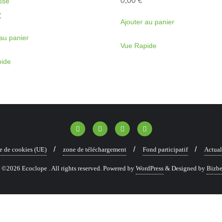
0,00
€
ssé
€
Ajouter au panier
au panier
Vue Rapide
ide
e de cookies (UE)
zone de téléchargement
Fond participatif
Actual
©2026 Ecoclope . All rights reserved.
Powered by
WordPress
&
Designed by
Bizbe