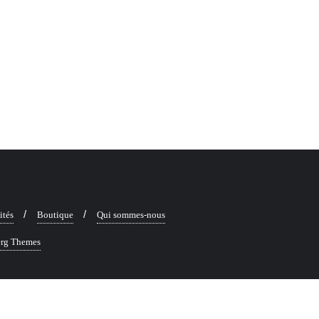
ités
Boutique
Qui sommes-nous
rg Themes