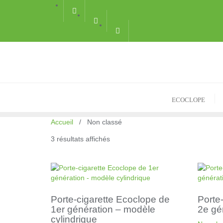
Skip
to
content
ECOCLOPE
Accueil
/ Non classé
3 résultats affichés
Porte-cigarette Ecoclope de
Porte
1er génération – modèle
2e gé
cylindrique