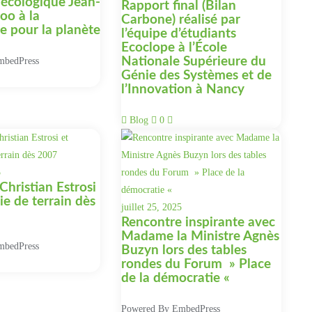
 écologique Jean-
Rapport final (Bilan
oo à la
Carbone) réalisé par
 pour la planète
l’équipe d’étudiants
Ecoclope à l’École
Nationale Supérieure du
mbedPress
Génie des Systèmes et de
l’Innovation à Nancy
Blog
0
5
Christian Estrosi
gie de terrain dès
juillet 25, 2025
Rencontre inspirante avec
Madame la Ministre Agnès
mbedPress
Buzyn lors des tables
rondes du Forum » Place
de la démocratie «
Powered By EmbedPress