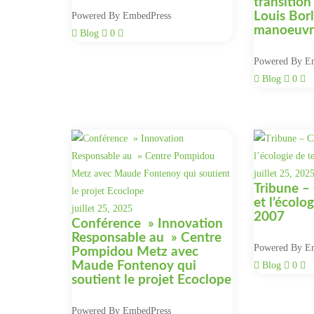
transition
Louis Borl
Powered By EmbedPress
manoeuvre
Blog
0
Powered By E
Blog
0
juillet 25, 202
Tribune – 
et l’écolo
juillet 25, 2025
2007
Conférence » Innovation
Responsable au » Centre
Powered By E
Pompidou Metz avec
Maude Fontenoy qui
Blog
0
soutient le projet Ecoclope
Powered By EmbedPress