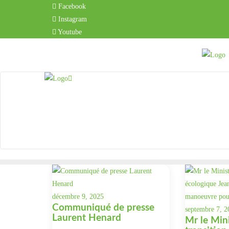
Skip
Facebook
to
Instagram
content
Youtube
décembre 9, 2025
Communiqué de presse
septembre 7, 2
Laurent Henard
Mr le Mini