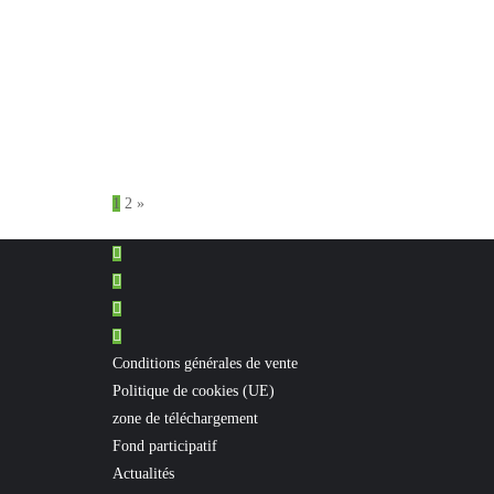
Pagination
1
2
»
des
publications
Conditions générales de vente
Politique de cookies (UE)
zone de téléchargement
Fond participatif
Actualités